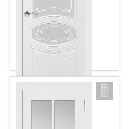
Версаль эст. ДО матовое 800*2000 Белая эмаль
523,66 руб.