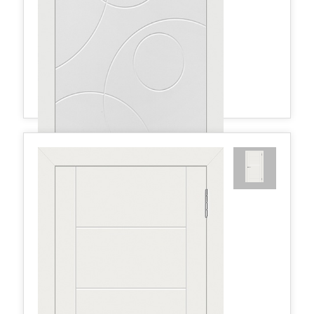
Граффити4 ДГ 800*2000 Белая эмаль
330,26 руб.
в наличии
Хит!
Межкомнатные