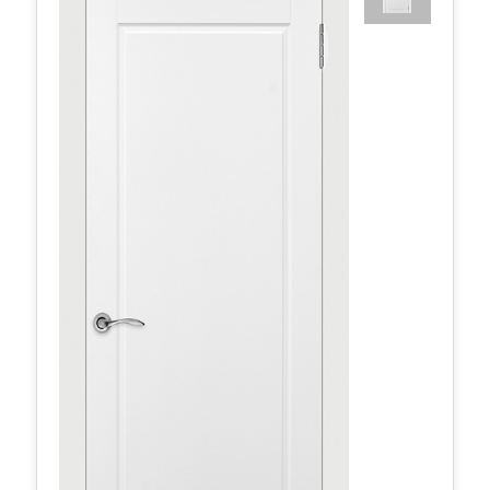
Порта ДО матовое 800*2000 Белая эмаль
502,12 руб.
в наличии
Межкомнатные