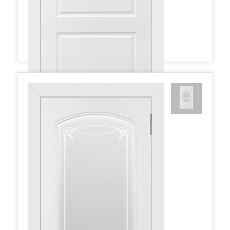
Честер ДО матовое с рис. 800*2000 Белая эмаль
463,50 руб.
в наличии
Межкомнатные