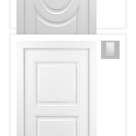
Лувр ДГ ART Classic 800*2000 Белая эмаль Т1
Не указана
в наличии
Межкомнатные