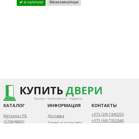
в наличии
Межкомнатные
КАТАЛОГ
ИНФОРМАЦИЯ
КОНТАКТЫ
+375 (29) 7440253
Металюкс РБ
Доставка
+375 (44) 7352840
«Стандарт»
Замер и установка
Металюкс РБ «Тренд»
Статьи
Беларусь, Минск
Металюкс РБ «Триумф»
Контакты
Пн-Пт.: 10.00 - 20.00