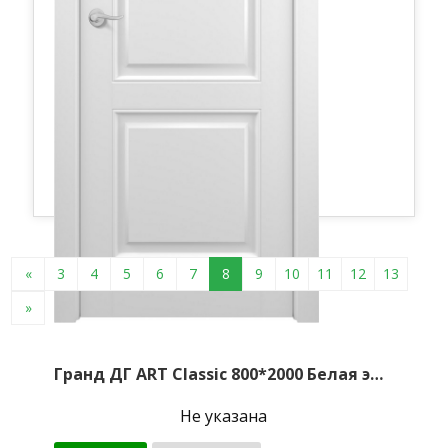
«
3
4
5
6
7
8
9
10
11
12
13
»
Гранд ДГ ART Classic 800*2000 Белая эмаль Т1
Не указана