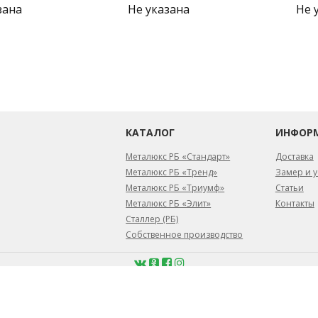
зана
Не указана
Не 
КАТАЛОГ
ИНФОР
Металюкс РБ «Стандарт»
Доставка
Металюкс РБ «Тренд»
Замер и у
Металюкс РБ «Триумф»
Статьи
Металюкс РБ «Элит»
Контакты
Сталлер (РБ)
Собственное производство
февраля