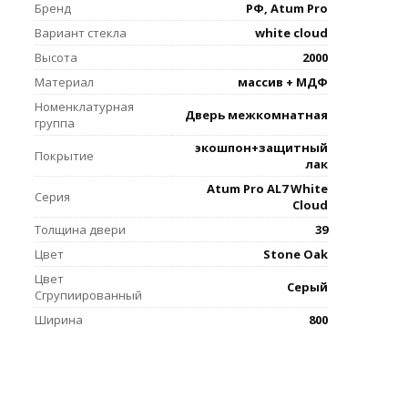
Бренд
РФ, Atum Pro
Вариант стекла
white cloud
Высота
2000
Материал
массив + МДФ
Номенклатурная
Дверь межкомнатная
группа
экошпон+защитный
Покрытие
лак
Atum Pro AL7 White
Серия
Cloud
Толщина двери
39
Цвет
Stone Oak
Цвет
Серый
Сгрупиированный
Ширина
800