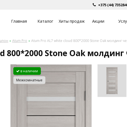
+375 (44) 735284
Главная
Каталог
Хиты продаж
Акции
Услу
шпон
Atum Pro
Atum Pro AL7 white cloud 800*2000 Stone Oak молдинг 
ud 800*2000 Stone Oak молдин
в наличии
Межкомнатные