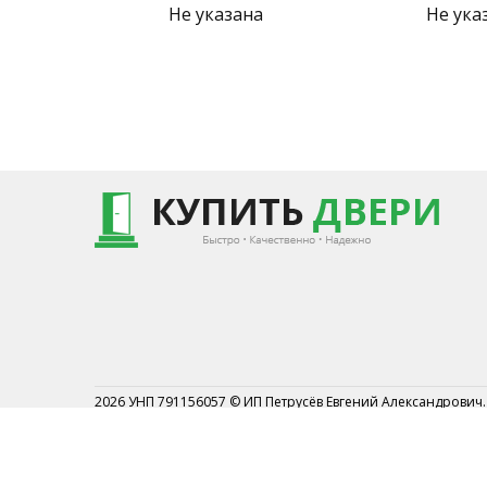
Не указана
Не ука
2026 УНП 791156057 © ИП Петрусёв Евгений Александрович.
Торговый реестр №454044 от 1.07.2019
Могилевским районным исполнительным комитетом от 7 
2019г.
Могилевский р-н АГ Кадино ул.Новосёлов 1А