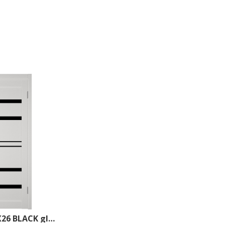
Atum Pro Х26 BLACK gloss 800*2000 Milky White