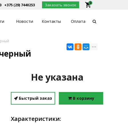
0
local_grocery_store
0
+375 (29) 7440253
Заказать звонок
ги
Новости
Контакты
Оплата
черный
г черный
Не указана
Быстрый заказ
В корзину
Характеристики: