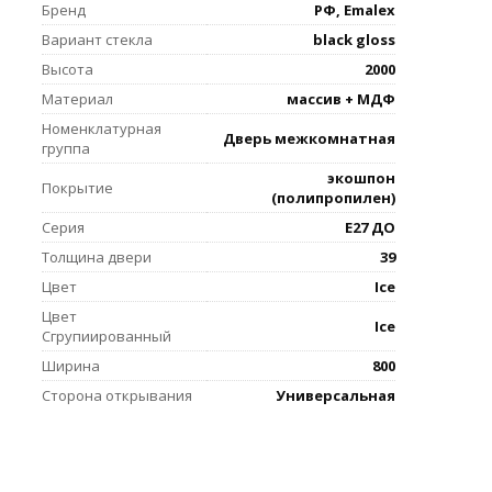
Бренд
РФ, Emalex
Вариант стекла
black gloss
Высота
2000
Материал
массив + МДФ
Номенклатурная
Дверь межкомнатная
группа
экошпон
Покрытие
(полипропилен)
Серия
E27 ДО
Толщина двери
39
Цвет
Ice
Цвет
Ice
Сгрупиированный
Ширина
800
Сторона открывания
Универсальная