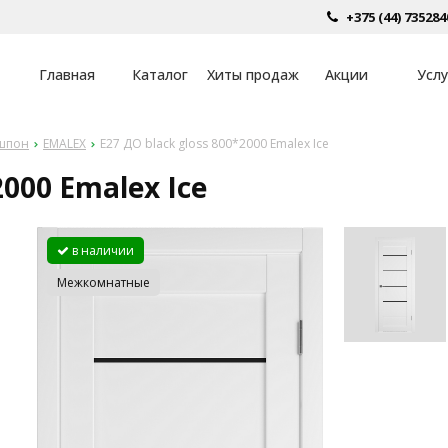
+375 (44) 735284
Главная
Каталог
Хиты продаж
Акции
Услу
шпон
EMALEX
E27 ДО black gloss 800*2000 Emalex Ice
2000 Emalex Ice
в наличии
Межкомнатные