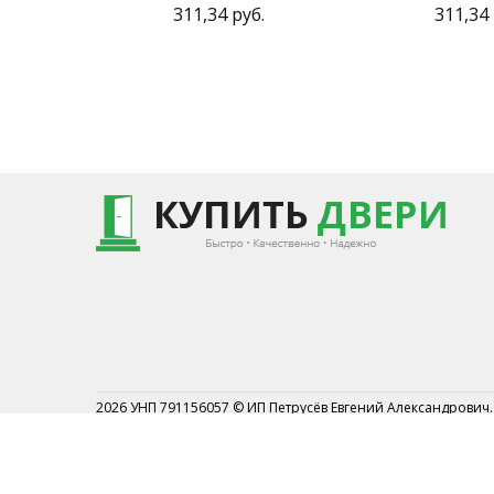
311,34 руб.
311,34 
2026 УНП 791156057 © ИП Петрусёв Евгений Александрович.
Торговый реестр №454044 от 1.07.2019
Могилевским районным исполнительным комитетом от 7 
2019г.
Могилевский р-н АГ Кадино ул.Новосёлов 1А