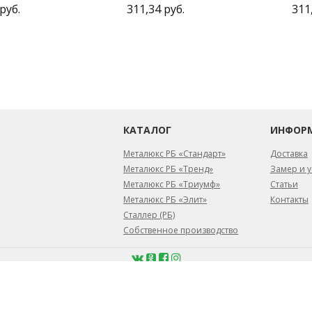
руб.
311,34 руб.
311
КАТАЛОГ
ИНФОР
Металюкс РБ «Стандарт»
Доставка
Металюкс РБ «Тренд»
Замер и у
Металюкс РБ «Триумф»
Статьи
Металюкс РБ «Элит»
Контакты
Сталлер (РБ)
Собственное производство
февраля