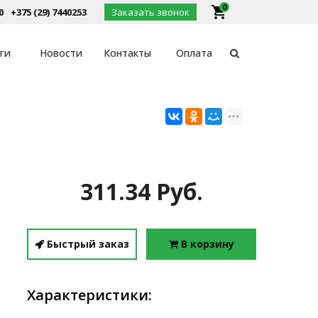
0
local_grocery_store
0
+375 (29) 7440253
Заказать звонок
ги
Новости
Контакты
Оплата
311.34 Руб.
Быстрый заказ
В корзину
Характеристики: