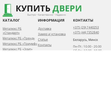
КАТАЛОГ
ИНФОРМАЦИЯ
КОНТАКТЫ
+375 (29) 7440253
Металюкс РБ
Доставка
+375 (44) 7352840
«Стандарт»
Замер и установка
Металюкс РБ «Тренд»
Статьи
Беларусь, Минск
Металюкс РБ «Триумф»
Контакты
Пн-Пт.: 10.00 - 20.00
Металюкс РБ «Элит»
Сб-Вс.: 10.00 - 18.00
Сталлер (РБ)
info@kupit-dveri.by
Собственное
производство
2026 УНП 791156057 ©
Разработка сайта
ИП Петрусёв Евгений
DessitesBY
Александрович.
Торговый реестр
№454044 от 1.07.2019
Могилевским районным
исполнительным
комитетом от 7 февраля
2019г.
Могилевский р-н АГ