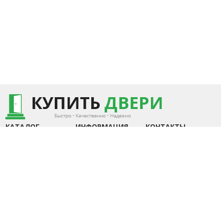
КАТАЛОГ
ИНФОРМАЦИЯ
КОНТАКТЫ
+375 (29) 7440253
Металюкс РБ
Доставка
+375 (44) 7352840
«Стандарт»
Замер и установка
Металюкс РБ «Тренд»
Статьи
Беларусь, Минск
Металюкс РБ «Триумф»
Контакты
Пн-Пт.: 10.00 - 20.00
Металюкс РБ «Элит»
Сб-Вс.: 10.00 - 18.00
Сталлер (РБ)
info@kupit-dveri.by
Собственное
производство