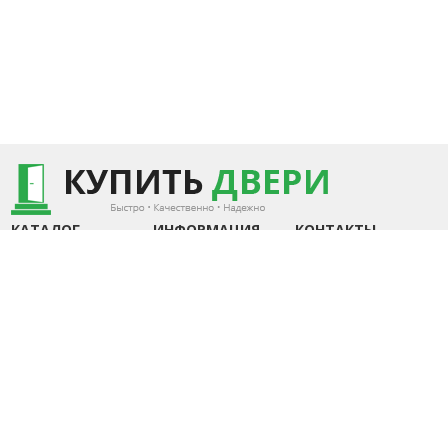
КАТАЛОГ
ИНФОРМАЦИЯ
КОНТАКТЫ
+375 (29) 7440253
Металюкс РБ
Доставка
+375 (44) 7352840
«Стандарт»
Замер и установка
Металюкс РБ «Тренд»
Статьи
Беларусь, Минск
Металюкс РБ «Триумф»
Контакты
Пн-Пт.: 10.00 - 20.00
Металюкс РБ «Элит»
Сб-Вс.: 10.00 - 18.00
Сталлер (РБ)
info@kupit-dveri.by
Собственное
производство
2026 УНП 791156057 ©
Разработка сайта
ИП Петрусёв Евгений
DessitesBY