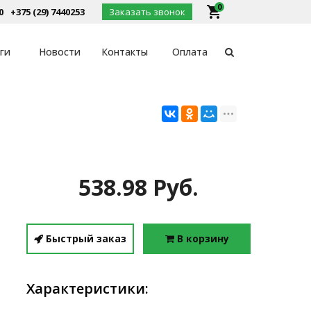
0
local_grocery_store
0
+375 (29) 7440253
Заказать звонок
ги
Новости
Контакты
Оплата
538.98 Руб.
Быстрый заказ
В корзину
Характеристики: