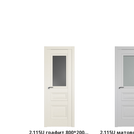
2.115U графит 800*2000 Магнолия сатинат