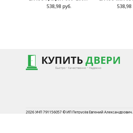
538,98 руб.
538,98 
2026 УНП 791156057 © ИП Петрусёв Евгений Александрович.
Торговый реестр №454044 от 1.07.2019
Могилевским районным исполнительным комитетом от 7 
2019г.
Могилевский р-н АГ Кадино ул.Новосёлов 1А