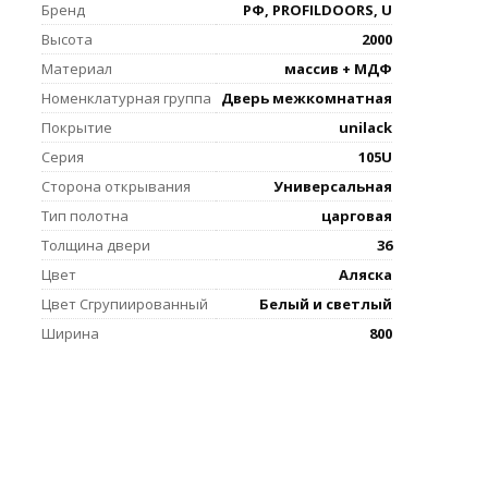
Бренд
РФ, PROFILDOORS, U
Высота
2000
Материал
массив + МДФ
Номенклатурная группа
Дверь межкомнатная
Покрытие
unilack
Серия
105U
Сторона открывания
Универсальная
Тип полотна
царговая
Толщина двери
36
Цвет
Аляска
Цвет Сгрупиированный
Белый и светлый
Ширина
800