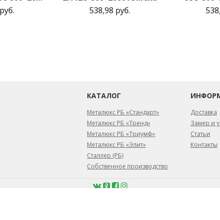
руб.
538,98 руб.
538
КАТАЛОГ
ИНФОР
Металюкс РБ «Стандарт»
Доставка
Металюкс РБ «Тренд»
Замер и у
Металюкс РБ «Триумф»
Статьи
Металюкс РБ «Элит»
Контакты
Сталлер (РБ)
Собственное производство
февраля