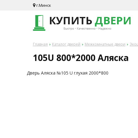
г.Минск
Главная
Каталог дверей
Межкомнатные двери
Экош
105U 800*2000 Аляска
Дверь Аляска №105 U глухая 2000*800