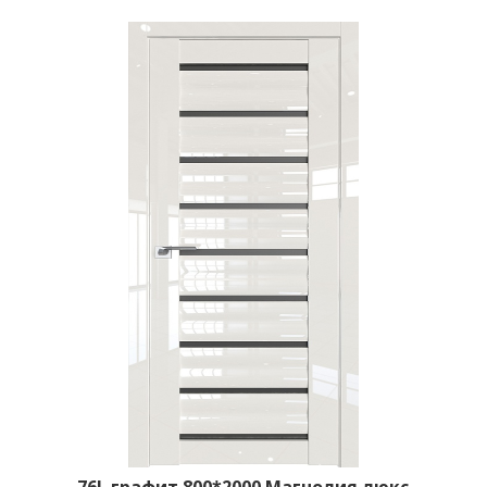
76L графит 800*2000 Магнолия люкс