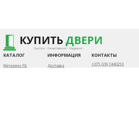
КАТАЛОГ
ИНФОРМАЦИЯ
КОНТАКТЫ
+375 (29) 7440253
Металюкс РБ
Доставка
+375 (44) 7352840
«Стандарт»
Замер и установка
Металюкс РБ «Тренд»
Статьи
Беларусь, Минск
Металюкс РБ «Триумф»
Контакты
Пн-Пт.: 10.00 - 20.00
Металюкс РБ «Элит»
Сб-Вс.: 10.00 - 18.00
Сталлер (РБ)
info@kupit-dveri.by
Собственное
производство
2026 УНП 791156057 ©
Разработка сайта
ИП Петрусёв Евгений
DessitesBY
Александрович.
Торговый реестр
№454044 от 1.07.2019