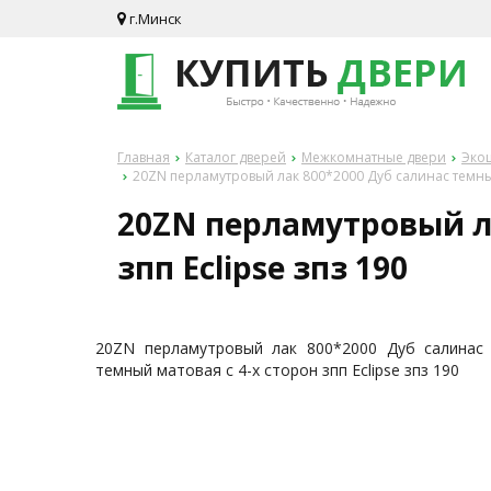
г.Минск
Главная
Каталог дверей
Межкомнатные двери
Экош
20ZN перламутровый лак 800*2000 Дуб салинас темный 
20ZN перламутровый ла
зпп Eclipse зпз 190
20ZN перламутровый лак 800*2000 Дуб салинас
темный матовая с 4-х сторон зпп Eclipse зпз 190