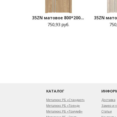
35ZN матовое 800*2000 Каштан натуральный матовая с 2-х сторон зпп Eclipse зпз 190 R
750,93 руб.
750
КАТАЛОГ
ИНФОР
Металюкс РБ «Стандарт»
Доставка
Металюкс РБ «Тренд»
Замер и у
Металюкс РБ «Триумф»
Статьи