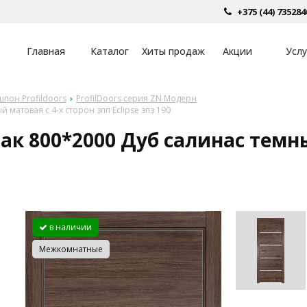
+375 (44) 735284
Главная
Каталог
Хиты продаж
Акции
Услу
пон Profildoors
ProfilDoors серия ZN Модерн
матовая с 4-х сторон зпп Eclipse зпз 190
к 800*2000 Дуб салинас темны
в наличии
Межкомнатные