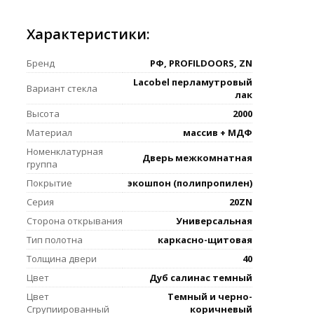
Характеристики:
Бренд
РФ, PROFILDOORS, ZN
Lacobel перламутровый
Вариант стекла
лак
Высота
2000
Материал
массив + МДФ
Номенклатурная
Дверь межкомнатная
группа
Покрытие
экошпон (полипропилен)
Серия
20ZN
Сторона открывания
Универсальная
Тип полотна
каркасно-щитовая
Толщина двери
40
Цвет
Дуб салинас темный
Цвет
Темный и черно-
Сгрупиированный
коричневый