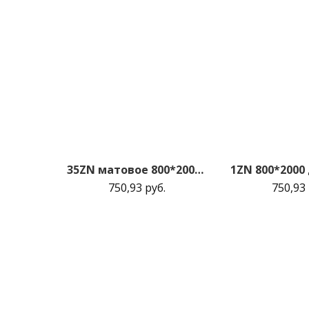
35ZN матовое 800*2000 Монблан матовая с 2-х сторон Eclipse 190
750,93 руб.
750,93 