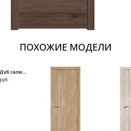
ПОХОЖИЕ МОДЕЛИ
1ZN 800*2000 Дуб салинас светлый Black Edition с 4-х сторон зпп Eclipse зпз 190
руб.