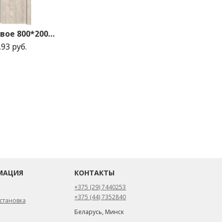
35ZN матовое 800*2000 Каштан светлый матовая с 2-х сторон зпп Eclipse зпз 190 R
,93 руб.
МАЦИЯ
КОНТАКТЫ
+375 (29) 7440253
+375 (44) 7352840
становка
Беларусь, Минск