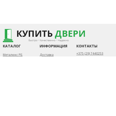
КАТАЛОГ
ИНФОРМАЦИЯ
КОНТАКТЫ
+375 (29) 7440253
Металюкс РБ
Доставка
+375 (44) 7352840
«Стандарт»
Замер и установка
Металюкс РБ «Тренд»
Статьи
Беларусь, Минск
Металюкс РБ «Триумф»
Контакты
Пн-Пт.: 10.00 - 20.00
Металюкс РБ «Элит»
Сб-Вс.: 10.00 - 18.00
Сталлер (РБ)
info@kupit-dveri.by
Собственное
производство
2026 УНП 791156057 ©
Разработка сайта
ИП Петрусёв Евгений
DessitesBY
Александрович.
Торговый реестр
№454044 от 1.07.2019