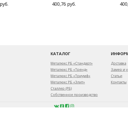
руб.
400,76 руб.
400
КАТАЛОГ
ИНФОР
Металюкс РБ «Стандарт»
Доставка
Металюкс РБ «Тренд»
Замер и у
Металюкс РБ «Триумф»
Статьи
Металюкс РБ «Элит»
Контакты
Сталлер (РБ)
Собственное производство
февраля