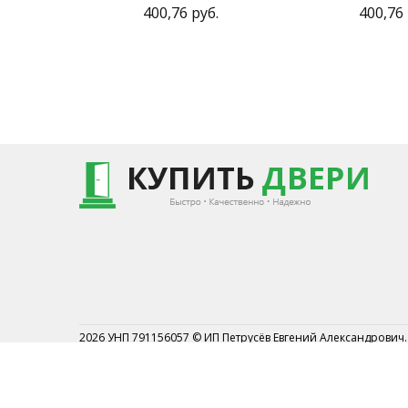
400,76 руб.
400,76 
2026 УНП 791156057 © ИП Петрусёв Евгений Александрович.
Торговый реестр №454044 от 1.07.2019
Могилевским районным исполнительным комитетом от 7 
2019г.
Могилевский р-н АГ Кадино ул.Новосёлов 1А