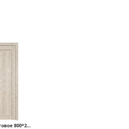
2.50XN матовое 800*2000 Каштан светлый