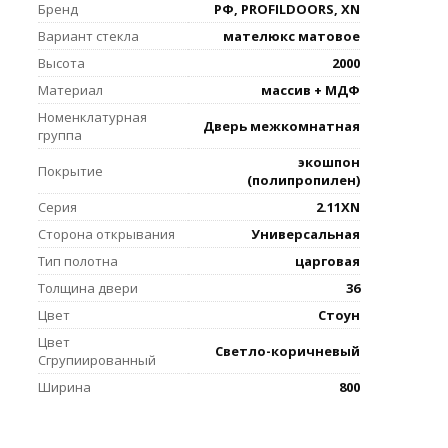
Бренд
РФ, PROFILDOORS, XN
Вариант стекла
мателюкс матовое
Высота
2000
Материал
массив + МДФ
Номенклатурная
Дверь межкомнатная
группа
экошпон
Покрытие
(полипропилен)
Серия
2.11XN
Сторона открывания
Универсальная
Тип полотна
царговая
Толщина двери
36
Цвет
Стоун
Цвет
Светло-коричневый
Сгрупиированный
Ширина
800