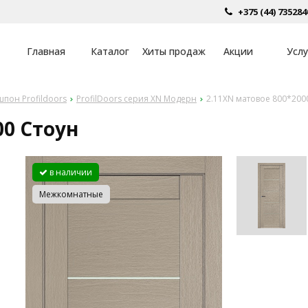
+375 (44) 735284
Главная
Каталог
Хиты продаж
Акции
Услу
пон Profildoors
ProfilDoors серия XN Модерн
2.11XN матовое 800*200
00 Стоун
в наличии
Межкомнатные