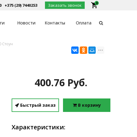
0
local_grocery_store
0
+375 (29) 7440253
Заказать звонок
ги
Новости
Контакты
Оплата
0 Стоун
400.76 Руб.
Быстрый заказ
В корзину
Характеристики: