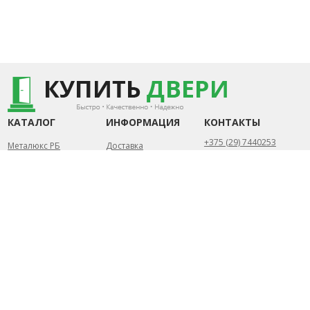
КАТАЛОГ
ИНФОРМАЦИЯ
КОНТАКТЫ
+375 (29) 7440253
Металюкс РБ
Доставка
+375 (44) 7352840
«Стандарт»
Замер и установка
Металюкс РБ «Тренд»
Статьи
Беларусь, Минск
Металюкс РБ «Триумф»
Контакты
Пн-Пт.: 10.00 - 20.00
Металюкс РБ «Элит»
Сб-Вс.: 10.00 - 18.00
Сталлер (РБ)
info@kupit-dveri.by
Собственное
производство
2026 УНП 791156057 ©
Разработка сайта
ИП Петрусёв Евгений
DessitesBY
Александрович.
Торговый реестр
№454044 от 1.07.2019