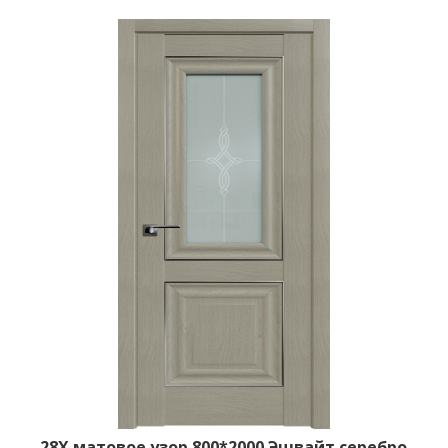
28X матовое узор 800*2000 Эшвайт серебро