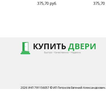
375,70 руб.
375,70 
2026 УНП 791156057 © ИП Петрусёв Евгений Александрович.
Торговый реестр №454044 от 1.07.2019
Могилевским районным исполнительным комитетом от 7 
2019г.
Могилевский р-н АГ Кадино ул.Новосёлов 1А