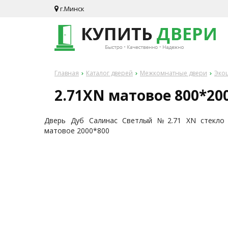
г.Минск
Главная
Каталог дверей
Межкомнатные двери
Экош
2.71XN матовое 800*20
Дверь Дуб Салинас Светлый №2.71 XN стекло
матовое 2000*800