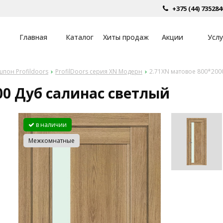
+375 (44) 735284
Главная
Каталог
Хиты продаж
Акции
Услу
пон Profildoors
ProfilDoors серия XN Модерн
2.71XN матовое 800*200
00 Дуб салинас светлый
в наличии
Межкомнатные