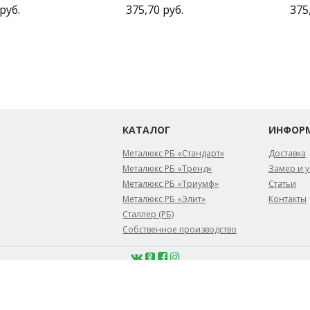
руб.
375,70 руб.
375
КАТАЛОГ
ИНФОР
Металюкс РБ «Стандарт»
Доставка
Металюкс РБ «Тренд»
Замер и у
Металюкс РБ «Триумф»
Статьи
Металюкс РБ «Элит»
Контакты
Сталлер (РБ)
Собственное производство
февраля