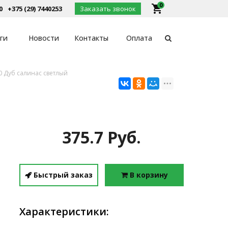
0
local_grocery_store
0
+375 (29) 7440253
Заказать звонок
ги
Новости
Контакты
Оплата
0 Дуб салинас светлый
375.7 Руб.
Быстрый заказ
В корзину
Характеристики: