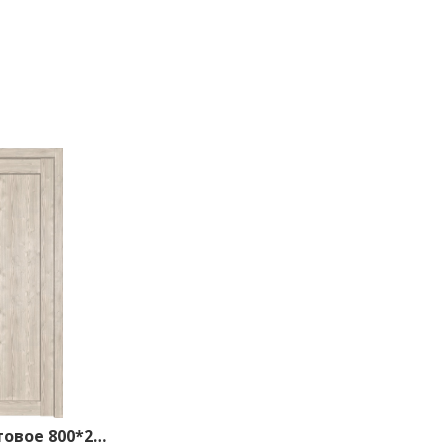
2.50XN матовое 800*2000 Каштан светлый