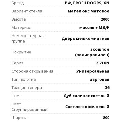
Бренд
РФ, PROFILDOORS, XN
Вариант стекла
мателюкс матовое
Высота
2000
Материал
массив + МДФ
Номенклатурная
Дверь межкомнатная
группа
экошпон
Покрытие
(полипропилен)
Серия
2.71XN
Сторона открывания
Универсальная
Тип полотна
царговая
Толщина двери
36
Цвет
Дуб салинас светлый
Цвет
Светло-коричневый
Сгрупиированный
Ширина
800