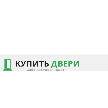
КАТАЛОГ
ИНФОРМАЦИЯ
КОНТАКТЫ
+375 (29) 7440253
Металюкс РБ
Доставка
+375 (44) 7352840
«Стандарт»
Замер и установка
Металюкс РБ «Тренд»
Статьи
Беларусь, Минск
Металюкс РБ «Триумф»
Контакты
Пн-Пт.: 10.00 - 20.00
Металюкс РБ «Элит»
Сб-Вс.: 10.00 - 18.00