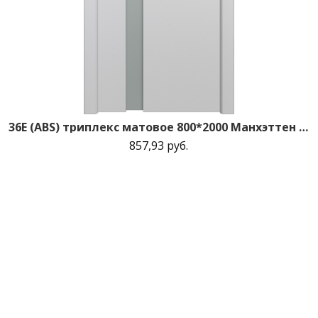
36E (ABS) триплекс матовое 800*2000 Манхэттен кромка в цвет зпп Eclipse зпз 190
857,93 руб.