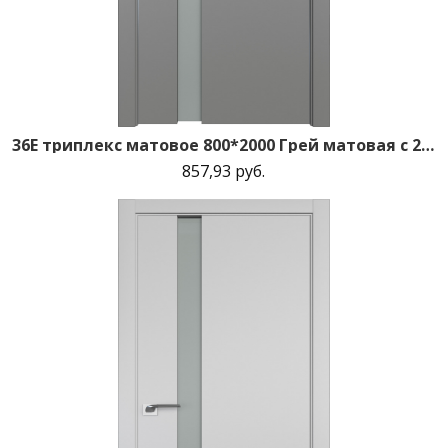
36E триплекс матовое 800*2000 Грей матовая с 2-х сторон зпп Eclipse зпз 190
857,93 руб.