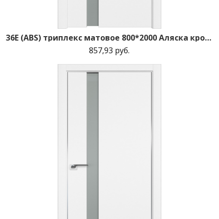
36E (ABS) триплекс матовое 800*2000 Аляска кромка в цвет зпп Eclipse зпз 190
857,93 руб.