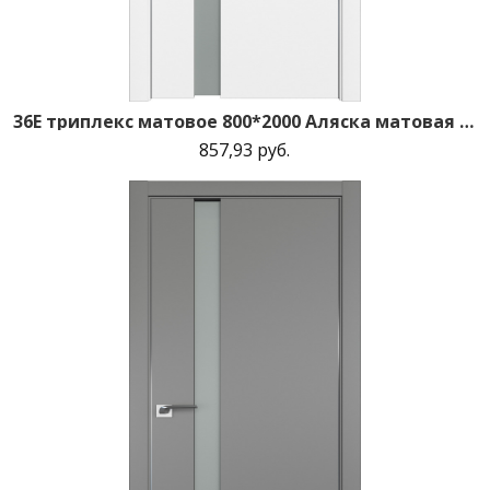
36E триплекс матовое 800*2000 Аляска матовая с 2-х сторон зпп Eclipse зпз 190
857,93 руб.