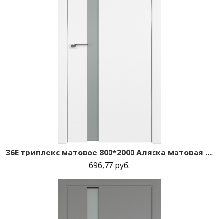
36E триплекс матовое 800*2000 Аляска матовая с 2-х сторон зпп Eclipse зпз 190
696,77 руб.