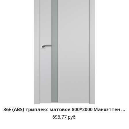
36E (ABS) триплекс матовое 800*2000 Манхэттен кромка в цвет зпп Eclipse зпз 190
696,77 руб.