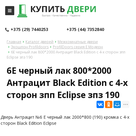
+375 (29) 7440253
+375 (44) 7352840
Главная
Каталог дверей
Межкомнатные двери
Экошпон Profildoors
ProfilDoors серия E Модерн
6E черный лак 800*2000 Антрацит Black Edition с 4-х сторон зпп
Eclipse зпз 190
6E черный лак 800*2000
Антрацит Black Edition с 4-х
сторон зпп Eclipse зпз 190
Дверь Антрацит №6 E черный лак 2000*800 (190) кромка с 4-x
сторон Black Edition Eclipse