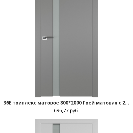
36E триплекс матовое 800*2000 Грей матовая с 2-х сторон зпп Eclipse зпз 190
696,77 руб.