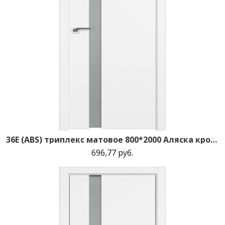
36E (ABS) триплекс матовое 800*2000 Аляска кромка в цвет зпп Eclipse зпз 190
696,77 руб.