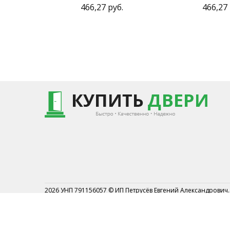
466,27 руб.
466,27 
2026 УНП 791156057 © ИП Петрусёв Евгений Александрович.
Торговый реестр №454044 от 1.07.2019
Могилевским районным исполнительным комитетом от 7 
2019г.
Могилевский р-н АГ Кадино ул.Новосёлов 1А