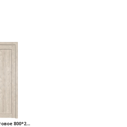
2.50XN матовое 800*2000 Каштан светлый