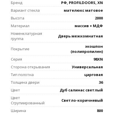
Бренд
РФ, PROFILDOORS, XN
Вариант стекла
мателюкс матовое
Высота
2000
Материал
массив + МДФ
Номенклатурная
Дверь межкомнатная
группа
экошпон
Покрытие
(полипропилен)
Серия
98XN
Сторона открывания
Универсальная
Тип полотна
царговая
Толщина двери
36
Цвет
Дуб салинас светлый
Цвет
Светло-коричневый
Сгрупиированный
Ширина
800