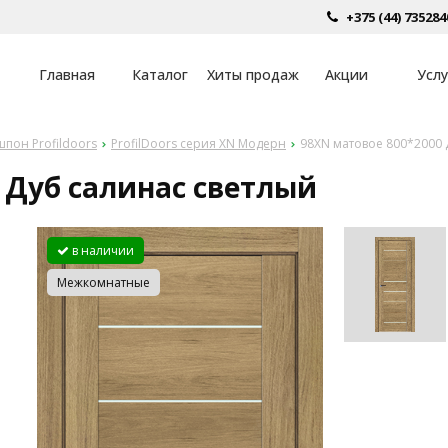
+375 (44) 735284
Главная
Каталог
Хиты продаж
Акции
Услу
пон Profildoors
ProfilDoors серия XN Модерн
98XN матовое 800*2000 
 Дуб салинас светлый
в наличии
Межкомнатные