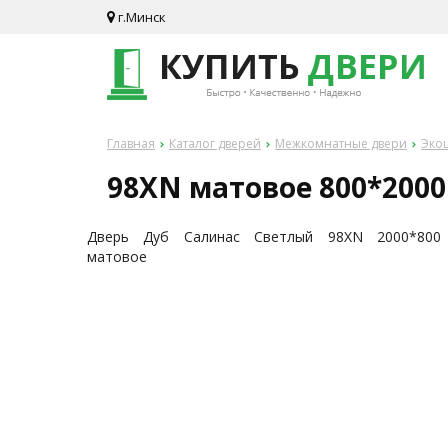
г.Минск
Главная
Каталог дверей
Межкомнатные двери
Экош
98XN матовое 800*2000
Дверь Дуб Салинас Светлый 98ХN 2000*800
матовое