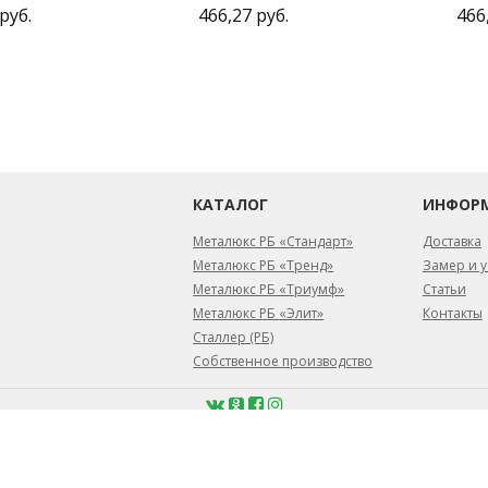
руб.
466,27 руб.
466
КАТАЛОГ
ИНФОР
Металюкс РБ «Стандарт»
Доставка
Металюкс РБ «Тренд»
Замер и у
Металюкс РБ «Триумф»
Статьи
Металюкс РБ «Элит»
Контакты
Сталлер (РБ)
Собственное производство
февраля