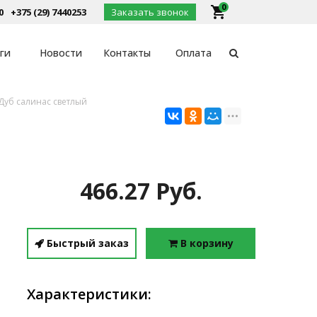
0
local_grocery_store
0
+375 (29) 7440253
Заказать звонок
ги
Новости
Контакты
Оплата
Дуб салинас светлый
466.27 Руб.
Быстрый заказ
В корзину
Характеристики: