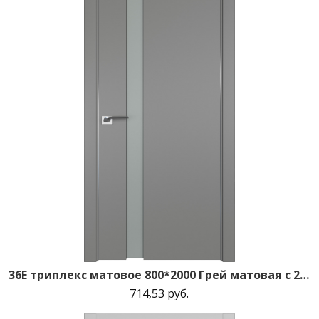
36E триплекс матовое 800*2000 Грей матовая с 2-х сторон зпп Eclipse зпз 190
714,53 руб.