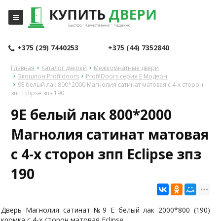
+375 (29) 7440253
+375 (44) 7352840
Главная
Каталог дверей
Межкомнатные двери
Экошпон Profildoors
ProfilDoors серия E Модерн
9E белый лак 800*2000 Магнолия сатинат матовая с 4-х сторон
зпп Eclipse зпз 190
9E белый лак 800*2000
Магнолия сатинат матовая
с 4-х сторон зпп Eclipse зпз
190
Дверь Магнолия сатинат №9 E белый лак 2000*800 (190)
кромка с 4-х сторон матовая Eclipse