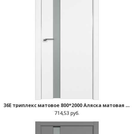
36E триплекс матовое 800*2000 Аляска матовая с 2-х сторон зпп Eclipse зпз 190
714,53 руб.