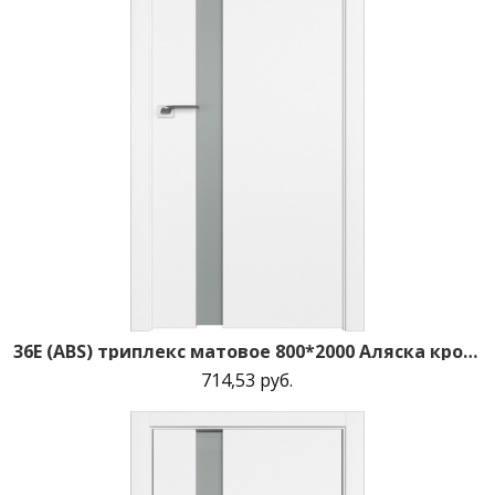
36E (ABS) триплекс матовое 800*2000 Аляска кромка в цвет зпп Eclipse зпз 190
714,53 руб.