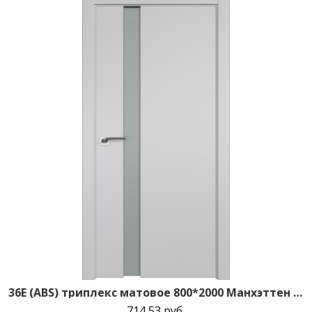
36E (ABS) триплекс матовое 800*2000 Манхэттен кромка в цвет зпп Eclipse зпз 190
714,53 руб.