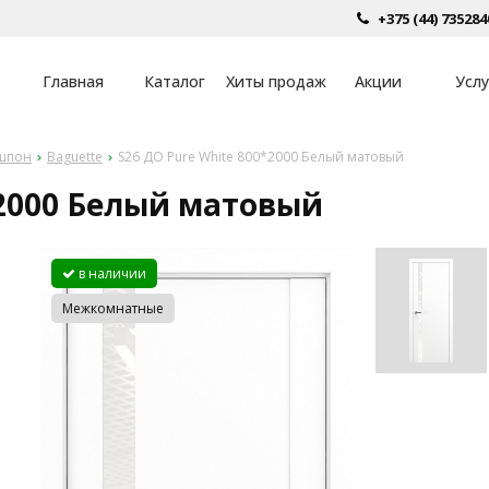
+375 (44) 735284
Главная
Каталог
Хиты продаж
Акции
Услу
шпон
Baguette
S26 ДО Pure White 800*2000 Белый матовый
*2000 Белый матовый
в наличии
Межкомнатные