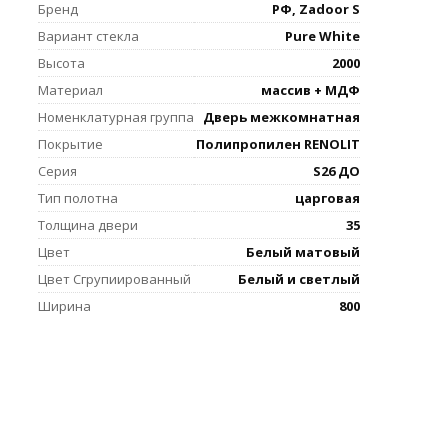
Бренд
РФ, Zadoor S
Вариант стекла
Pure White
Высота
2000
Материал
массив + МДФ
Номенклатурная группа
Дверь межкомнатная
Покрытие
Полипропилен RENOLIT
Серия
S26 ДО
Тип полотна
царговая
Толщина двери
35
Цвет
Белый матовый
Цвет Сгрупиированный
Белый и светлый
Ширина
800