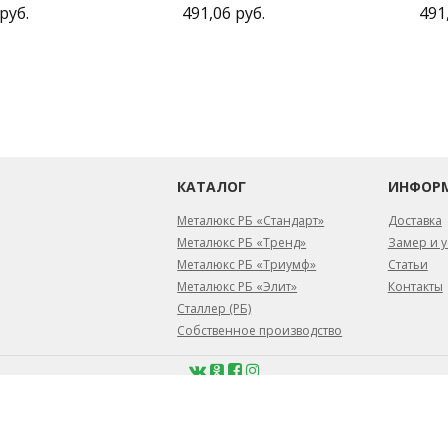
руб.
491,06 руб.
491
КАТАЛОГ
ИНФОР
Металюкс РБ «Стандарт»
Доставка
Металюкс РБ «Тренд»
Замер и у
Металюкс РБ «Триумф»
Статьи
Металюкс РБ «Элит»
Контакты
Сталлер (РБ)
Собственное производство
февраля