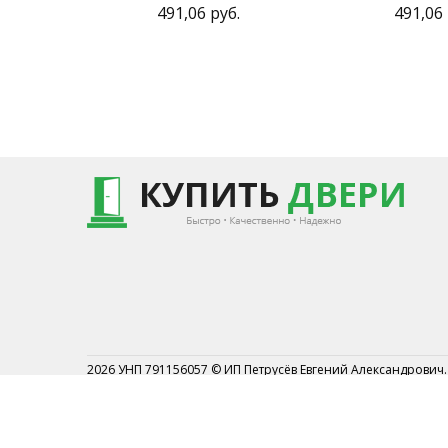
491,06 руб.
491,06 
2026 УНП 791156057 © ИП Петрусёв Евгений Александрович.
Торговый реестр №454044 от 1.07.2019
Могилевским районным исполнительным комитетом от 7 
2019г.
Могилевский р-н АГ Кадино ул.Новосёлов 1А