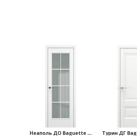
Неаполь ДО Baguette АК 2 Сатинато 800*2000 Белый матовый