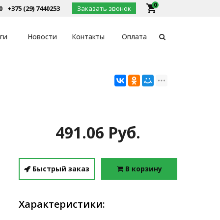
0
local_grocery_store
0
+375 (29) 7440253
Заказать звонок
ги
Новости
Контакты
Оплата
491.06 Руб.
Быстрый заказ
В корзину
Характеристики: