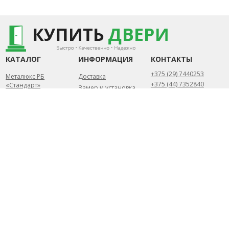
КАТАЛОГ
ИНФОРМАЦИЯ
КОНТАКТЫ
+375 (29) 7440253
Металюкс РБ
Доставка
+375 (44) 7352840
«Стандарт»
Замер и установка
Металюкс РБ «Тренд»
Статьи
Беларусь, Минск
Металюкс РБ «Триумф»
Контакты
Пн-Пт.: 10.00 - 20.00
Металюкс РБ «Элит»
Сб-Вс.: 10.00 - 18.00
Сталлер (РБ)
info@kupit-dveri.by
Собственное
производство
2026 УНП 791156057 ©
Разработка сайта
ИП Петрусёв Евгений
DessitesBY
Александрович.
Торговый реестр
№454044 от 1.07.2019
Могилевским районным
исполнительным
комитетом от 7 февраля