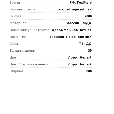
Бренд
РФ, TexStyle
Вариант стекла
Lacobel черный лак
Высота
2000
Материал
массив + МДФ
Номенклатурная группа
Дверь межкомнатная
Покрытие
экошпон на основе ПВХ
Серия
TS4 ДО
Толщина двери
35
Цвет
Лорэт белый
Цвет Сгрупиированный
Лорэт белый
Ширина
800