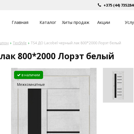
+375 (44) 735284
Главная
Каталог
Хиты продаж
Акции
Услу
шпон
TexStyle
TS4 ДО Lacobel черный лак 800*2000 Лорэт белый
 лак 800*2000 Лорэт белый
в наличии
Межкомнатные