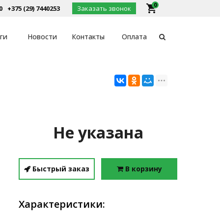
0
local_grocery_store
0
+375 (29) 7440253
Заказать звонок
ги
Новости
Контакты
Оплата
Не указана
Быстрый заказ
В корзину
Характеристики: