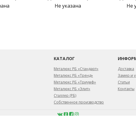
зана
Не указана
Не 
КАТАЛОГ
ИНФОР
Металюкс РБ «Стандарт»
Доставка
Металюкс РБ «Тренд»
Замер и у
Металюкс РБ «Триумф»
Статьи
Металюкс РБ «Элит»
Контакты
Сталлер (РБ)
Собственное производство
февраля