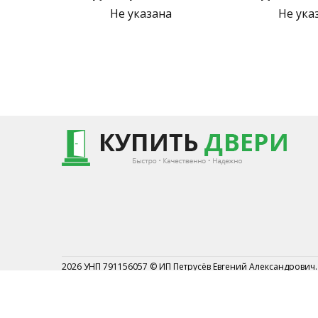
Не указана
Не ука
2026 УНП 791156057 © ИП Петрусёв Евгений Александрович.
Торговый реестр №454044 от 1.07.2019
Могилевским районным исполнительным комитетом от 7 
2019г.
Могилевский р-н АГ Кадино ул.Новосёлов 1А