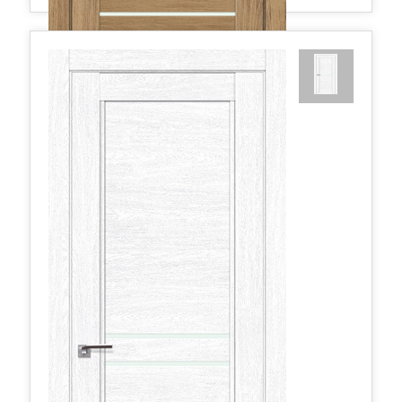
2.80XN матовое 800*2000 Дуб салинас светлый
466,27 руб.
в наличии
Межкомнатные