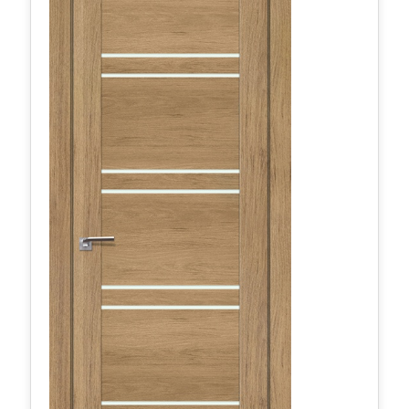
2.81XN матовое 800*2000 Дуб салинас светлый
466,27 руб.
в наличии
Межкомнатные