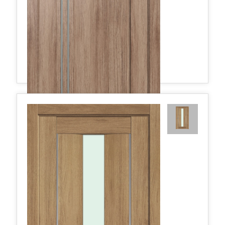
2.50XN матовое 800*2000 Дуб салинас светлый
375,70 руб.
в наличии
Межкомнатные