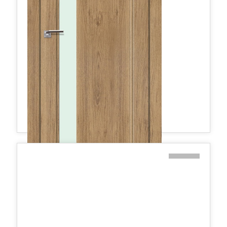
2.71XN матовое 800*2000 Дуб салинас светлый