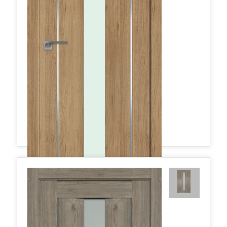
2.48XN матовое 800*2000 Дуб салинас светлый AL