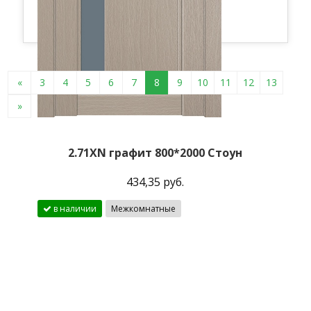
«
3
4
5
6
7
8
9
10
11
12
13
»
2.71XN графит 800*2000 Стоун
434,35 руб.
в наличии
Межкомнатные