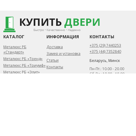
КАТАЛОГ
ИНФОРМАЦИЯ
КОНТАКТЫ
+375 (29) 7440253
Металюкс РБ
Доставка
+375 (44) 7352840
«Стандарт»
Замер и установка
Металюкс РБ «Тренд»
Статьи
Беларусь, Минск
Металюкс РБ «Триумф»
Контакты
Пн-Пт.: 10.00 - 20.00
Металюкс РБ «Элит»
Сб-Вс.: 10.00 - 18.00
Сталлер (РБ)
info@kupit-dveri.by
Собственное
производство
2026 УНП 791156057 ©
Разработка сайта
ИП Петрусёв Евгений
DessitesBY
Александрович.
Торговый реестр
№454044 от 1.07.2019
Могилевским районным
исполнительным
комитетом от 7 февраля