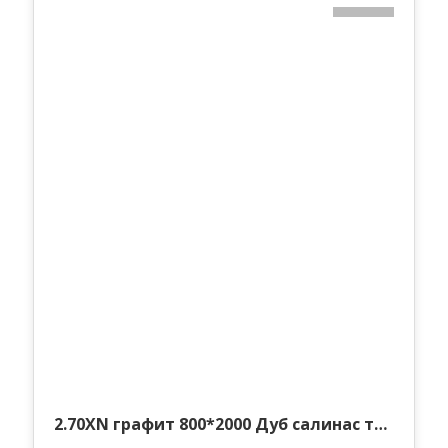
2.48XN матовое 800*2000 Стоун
434,35 руб.
в наличии
Межкомнатные
2.70XN графит 800*2000 Дуб салинас темный